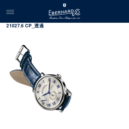
toggle
navigation
2022.10.11
21027.6 CP_透過