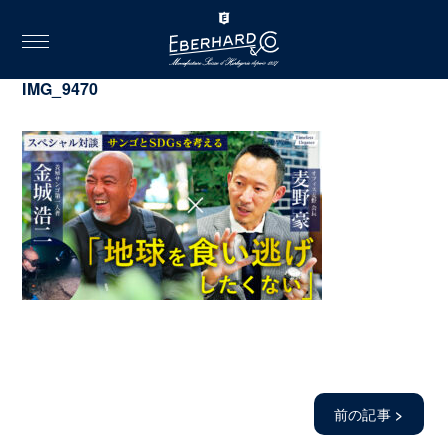
toggle
navigation
2023.09.02
IMG_9470
前の記事
>