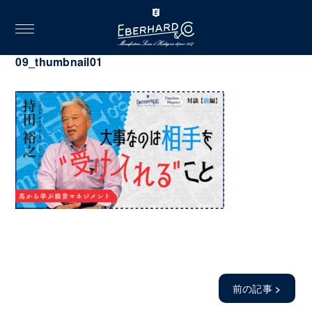
toggle
navigation
2024.03.04
09_thumbnail01
前の記事
>