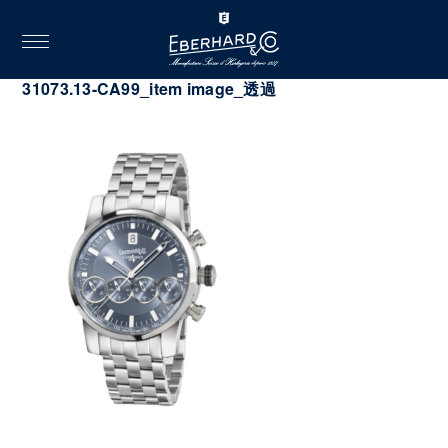
toggle
navigation
2022.10.11
31073.13-CA99_item image_透過