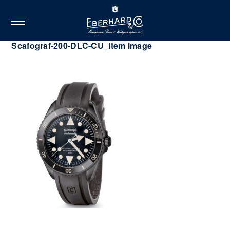
toggle
navigation
2022.10.03
Scafograf-200-DLC-CU_item image