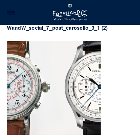
toggle
navigation
2025.04.18
WandW_social_7_post_carosello_3_1 (2)