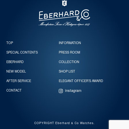
TOP
INFORMATION
SPECIAL CONTENTS
PRESS ROOM
EBERHARD
COLLECTION
NEW MODEL
SHOP LIST
AFTER SERVICE
ELEGANT OFFICER’S AWARD
instagram
CONTACT
COPYRIGHT Eberhard & Co Watches.