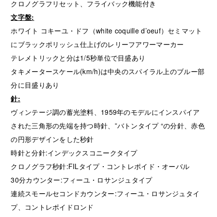
クロノグラフリセット、フライバック機能付き
文字盤:
ホワイト コキーユ・ドフ（white coquille d’oeuf）セミマット
にブラックポリッシュ仕上げのレリーフアワーマーカー
テレメトリックと分は1/5秒単位で目盛あり
タキメータースケール(km/h)は中央のスパイラル上のブルー部
分に目盛りあり
針:
ヴィンテージ調の蓄光塗料、1959年のモデルにインスパイア
された三角形の先端を持つ時針、”バトンタイプ “の分針、赤色
の円形デザインをした秒針
時針と分針:インデックスコニークタイプ
クロノグラフ秒針:FILタイプ・コントレポイド・オーバル
30分カウンター:フィーユ・ロサンジュタイプ
連続スモールセコンドカウンター:フィーユ・ロサンジュタイ
プ、コントレポイドロンド