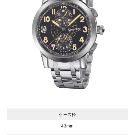
ケース径
43mm