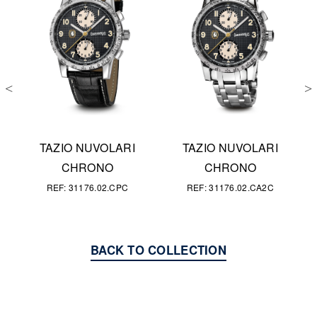
・ヴ
プ
TAZIO NUVOLARI
TAZIO NUVOLARI
CHRONO
CHRONO
REF: 31176.02.CPC
REF: 31176.02.CA2C
BACK TO COLLECTION