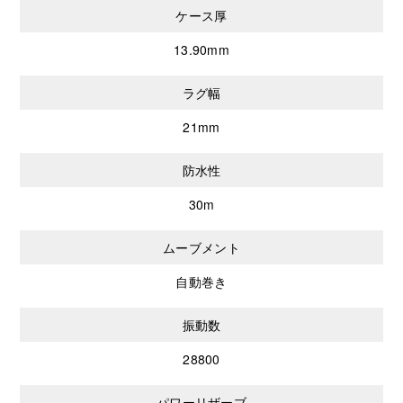
ケース厚
13.90mm
ラグ幅
21mm
防水性
30m
ムーブメント
自動巻き
振動数
28800
パワーリザーブ