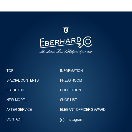
TOP
INFORMATION
SPECIAL CONTENTS
PRESS ROOM
EBERHARD
COLLECTION
NEW MODEL
SHOP LIST
AFTER SERVICE
ELEGANT OFFICER’S AWARD
instagram
CONTACT