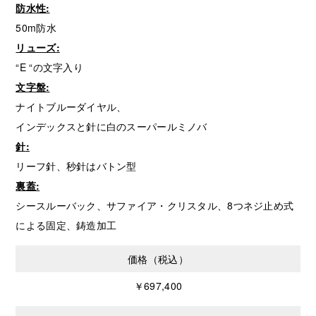
防水性
:
50m防水
リューズ
:
“E “の文字入り
文字盤
:
ナイトブルーダイヤル、
インデックスと針に白のスーパールミノバ
針
:
リーフ針、秒針はバトン型
裏蓋
:
シースルーバック、サファイア・クリスタル、8つネジ止め式
による固定、鋳造加工
価格（税込）
￥697,400